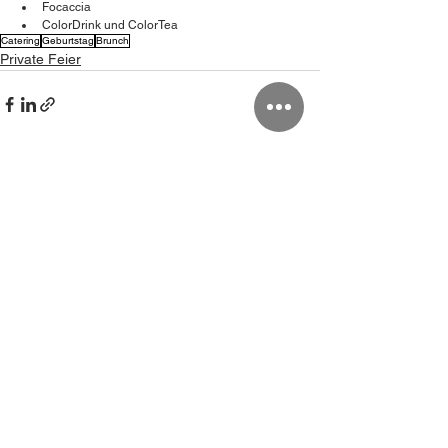
Focaccia
ColorDrink und ColorTea
Catering
Geburtstag
Brunch
Private Feier
Alle ansehen
Aktuelle Beiträge