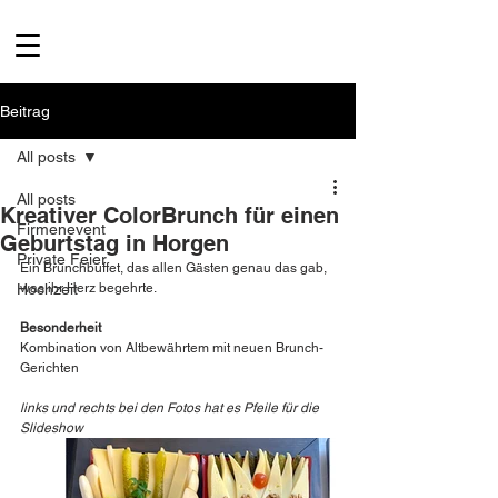
Beitrag
All posts
All posts
Kreativer ColorBrunch für einen
Firmenevent
Geburtstag in Horgen
Private Feier
Ein Brunchbuffet, das allen Gästen genau das gab, 
Hochzeit
was ihr Herz begehrte. 
Besonderheit
Kombination von Altbewährtem mit neuen Brunch-
Gerichten
links und rechts bei den Fotos hat es Pfeile für die 
Slideshow