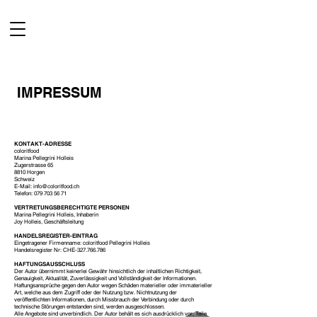
IMPRESSUM
KONTAKT-ADRESSE
coloritfood
Marina Pellegrini Holleis
Zugerstrasse 65
8810 Horgen
Schweiz
E-Mail:
info@coloritfood.ch
Telefon:
079 703 56 71
VERTRETUNGSBERECHTIGTE PERSONEN
Marina Pellegrini Holleis, Inhaberin
Joy Holleis, Geschäftsleitung
HANDELSREGISTER-EINTRAG
Eingetragener Firmenname: coloritfood Pellegrini Holleis
Handelsregister Nr: CHE-327.766.786
HAFTUNGSAUSSCHLUSS
Der Autor übernimmt keinerlei Gewähr hinsichtlich der inhaltlichen Richtigkeit,
Genauigkeit, Aktualität, Zuverlässigkeit und Vollständigkeit der Informationen.
Haftungsansprüche gegen den Autor wegen Schäden materieller oder immaterieller
Art, welche aus dem Zugriff oder der Nutzung bzw. Nichtnutzung der
veröffentlichten Informationen, durch Missbrauch der Verbindung oder durch
technische Störungen entstanden sind, werden ausgeschlossen.
Alle Angebote sind unverbindlich. Der Autor behält es sich ausdrücklich vor, Teile