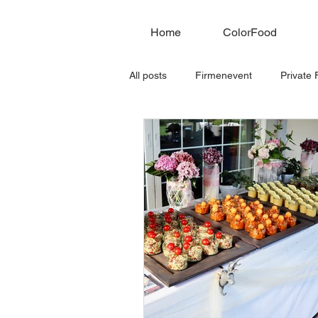
<meta na
Home
ColorFood
All posts
Firmenevent
Private 