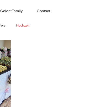
me="google-site-verification" content="LOgEY51uQ4Z1FifWs6i_KSgW4KDC2SQrntZ1SmmLEWY" />
ColoritFamily
Contact
Feier
Hochzeit