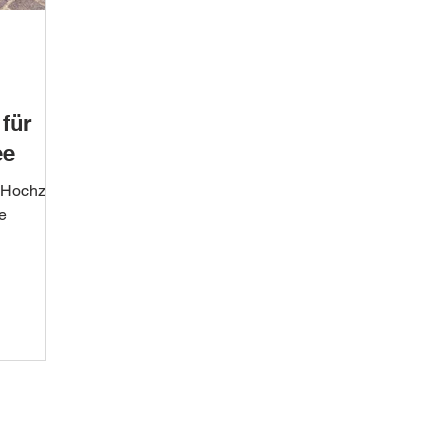
für
ee
Hochzeit
e