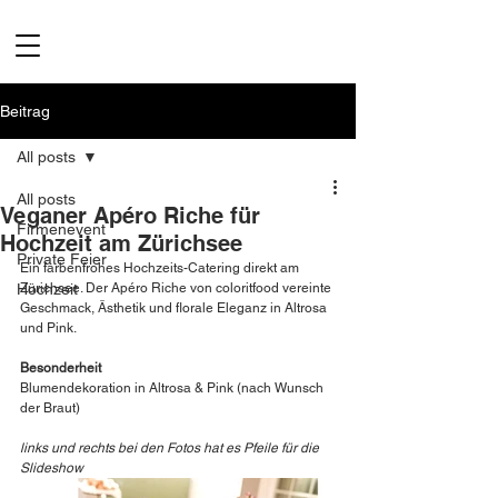
Beitrag
All posts
All posts
Veganer Apéro Riche für
Firmenevent
Hochzeit am Zürichsee
Private Feier
Ein farbenfrohes Hochzeits-Catering direkt am 
Hochzeit
Zürichsee. Der Apéro Riche von coloritfood vereinte 
Geschmack, Ästhetik und florale Eleganz in Altrosa 
und Pink.
Besonderheit
Blumendekoration in Altrosa & Pink (nach Wunsch 
der Braut)
links und rechts bei den Fotos hat es Pfeile für die 
Slideshow